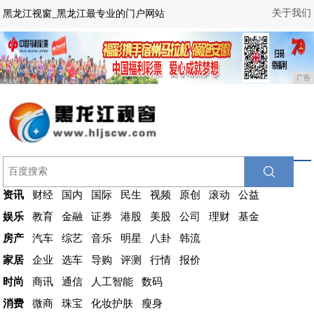
关于我们
黑龙江视窗_黑龙江最专业的门户网站
广告
资讯
财经
国内
国际
民生
视频
原创
滚动
公益
娱乐
教育
金融
证券
港股
美股
公司
理财
基金
房产
汽车
综艺
音乐
明星
八卦
韩流
家居
企业
选车
导购
评测
行情
报价
时尚
商讯
通信
人工智能
数码
消费
微商
珠宝
化妆护肤
瘦身