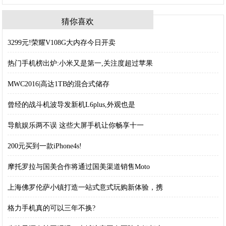
猜你喜欢
3299元!荣耀V108G大内存今日开卖
热门手机榜出炉:小米又是第一,关注度超过苹果
MWC2016|高达1TB的混合式储存
曾经的战斗机波导发新机L6plus,外观也是
导航娱乐两不误 这些大屏手机让你畅享十一
200元买到一款iPhone4s!
摩托罗拉与国美合作将通过国美渠道销售Moto
上海佛罗伦萨小镇打造一站式意式玩购新体验，携
格力手机真的可以三年不换?