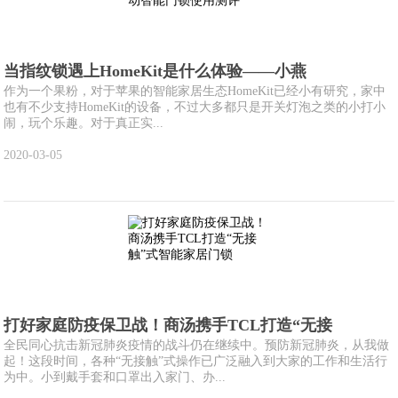
当指纹锁遇上HomeKit是什么体验——小燕
作为一个果粉，对于苹果的智能家居生态HomeKit已经小有研究，家中
也有不少支持HomeKit的设备，不过大多都只是开关灯泡之类的小打小
闹，玩个乐趣。对于真正实...
2020-03-05
打好家庭防疫保卫战！商汤携手TCL打造“无接
全民同心抗击新冠肺炎疫情的战斗仍在继续中。预防新冠肺炎，从我做
起！这段时间，各种“无接触”式操作已广泛融入到大家的工作和生活行
为中。小到戴手套和口罩出入家门、办...