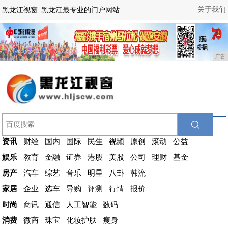
关于我们
黑龙江视窗_黑龙江最专业的门户网站
广告
资讯
财经
国内
国际
民生
视频
原创
滚动
公益
娱乐
教育
金融
证券
港股
美股
公司
理财
基金
房产
汽车
综艺
音乐
明星
八卦
韩流
家居
企业
选车
导购
评测
行情
报价
时尚
商讯
通信
人工智能
数码
消费
微商
珠宝
化妆护肤
瘦身