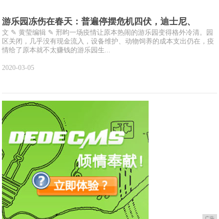
游乐园冻伤在春天：普遍停摆危机四伏，迪士尼、
文 ✎ 黄莹编辑 ✎ 邢昀一场疫情让原本热闹的游乐园变得格外冷清。园
区关闭，几乎没有现金流入，设备维护、动物饲养的成本支出仍在，疫
情给了原本就不太赚钱的游乐园生...
2020-03-05
广告