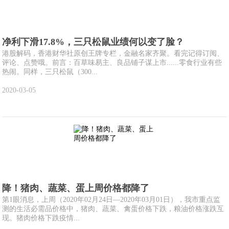
净利下滑17.8%，三只松鼠业绩何以变了脸？
港股解码，香港财华社原创王牌专栏，金融名家齐聚。看完记得订阅、
评论、点赞哦。前言：百草味易主、良品铺子谋上市......零食行业有些
热闹。同样，三只松鼠（300...
2020-03-05
降！猪肉、蔬菜、蛋上周价格都降了
第1眼消息，上周（2020年02月24日—2020年03月01日），我市重点监
测的生活必需品价格中，猪肉、蔬菜、禽蛋价格下跌，粮油价格涨跌互
现。猪肉价格下跌疫情...