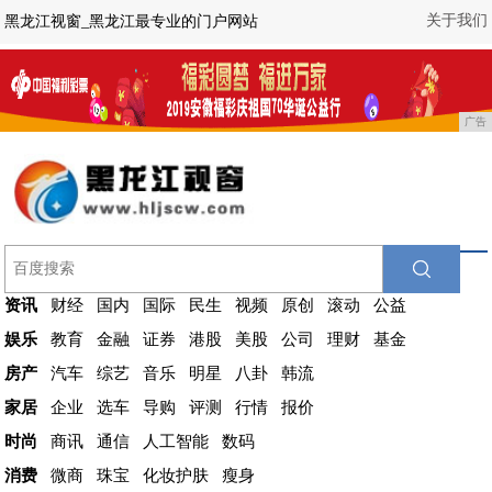
关于我们
黑龙江视窗_黑龙江最专业的门户网站
广告
资讯
财经
国内
国际
民生
视频
原创
滚动
公益
娱乐
教育
金融
证券
港股
美股
公司
理财
基金
房产
汽车
综艺
音乐
明星
八卦
韩流
家居
企业
选车
导购
评测
行情
报价
时尚
商讯
通信
人工智能
数码
消费
微商
珠宝
化妆护肤
瘦身