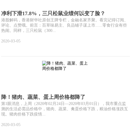
净利下滑17.8%，三只松鼠业绩何以变了脸？
港股解码，香港财华社原创王牌专栏，金融名家齐聚。看完记得订阅、
评论、点赞哦。前言：百草味易主、良品铺子谋上市......零食行业有些
热闹。同样，三只松鼠（300...
2020-03-05
降！猪肉、蔬菜、蛋上周价格都降了
第1眼消息，上周（2020年02月24日—2020年03月01日），我市重点监
测的生活必需品价格中，猪肉、蔬菜、禽蛋价格下跌，粮油价格涨跌互
现。猪肉价格下跌疫情...
2020-03-05