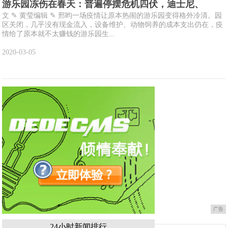
游乐园冻伤在春天：普遍停摆危机四伏，迪士尼、
文 ✎ 黄莹编辑 ✎ 邢昀一场疫情让原本热闹的游乐园变得格外冷清。园
区关闭，几乎没有现金流入，设备维护、动物饲养的成本支出仍在，疫
情给了原本就不太赚钱的游乐园生...
2020-03-05
广告
24小时新闻排行