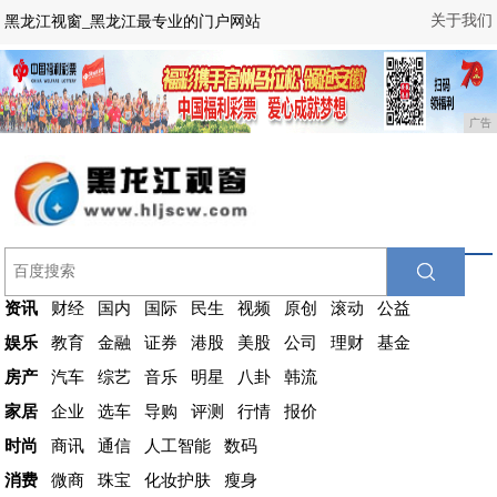
关于我们
黑龙江视窗_黑龙江最专业的门户网站
广告
资讯
财经
国内
国际
民生
视频
原创
滚动
公益
娱乐
教育
金融
证券
港股
美股
公司
理财
基金
房产
汽车
综艺
音乐
明星
八卦
韩流
家居
企业
选车
导购
评测
行情
报价
时尚
商讯
通信
人工智能
数码
消费
微商
珠宝
化妆护肤
瘦身