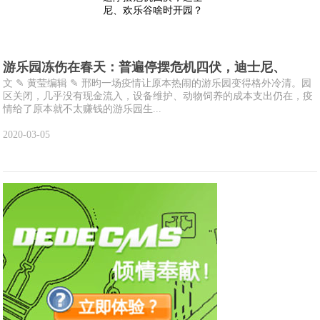
游乐园冻伤在春天：普遍停摆危机四伏，迪士尼、
文 ✎ 黄莹编辑 ✎ 邢昀一场疫情让原本热闹的游乐园变得格外冷清。园
区关闭，几乎没有现金流入，设备维护、动物饲养的成本支出仍在，疫
情给了原本就不太赚钱的游乐园生...
2020-03-05