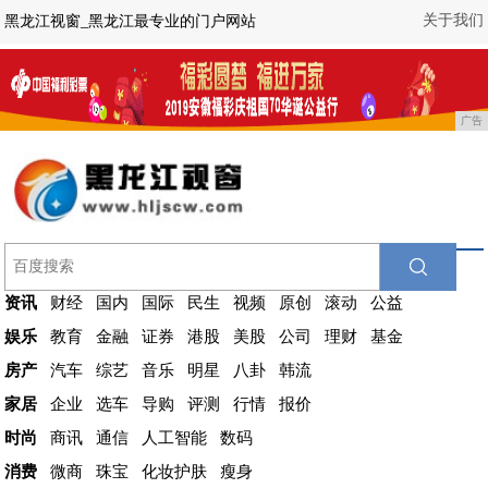
关于我们
黑龙江视窗_黑龙江最专业的门户网站
广告
资讯
财经
国内
国际
民生
视频
原创
滚动
公益
娱乐
教育
金融
证券
港股
美股
公司
理财
基金
房产
汽车
综艺
音乐
明星
八卦
韩流
家居
企业
选车
导购
评测
行情
报价
时尚
商讯
通信
人工智能
数码
消费
微商
珠宝
化妆护肤
瘦身