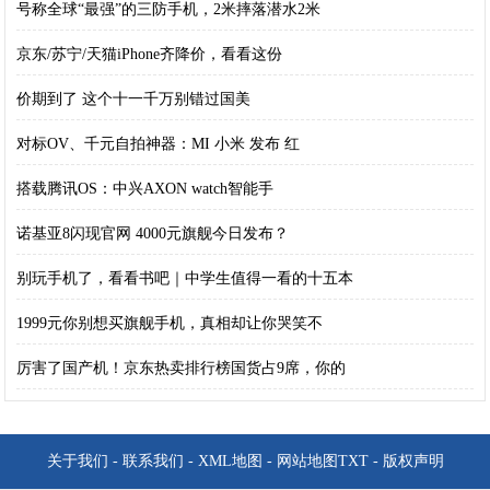
号称全球“最强”的三防手机，2米摔落潜水2米
京东/苏宁/天猫iPhone齐降价，看看这份
价期到了 这个十一千万别错过国美
对标OV、千元自拍神器：MI 小米 发布 红
搭载腾讯OS：中兴AXON watch智能手
诺基亚8闪现官网 4000元旗舰今日发布？
别玩手机了，看看书吧｜中学生值得一看的十五本
1999元你别想买旗舰手机，真相却让你哭笑不
厉害了国产机！京东热卖排行榜国货占9席，你的
关于我们
-
联系我们
-
XML地图
-
网站地图
TXT
-
版权声明