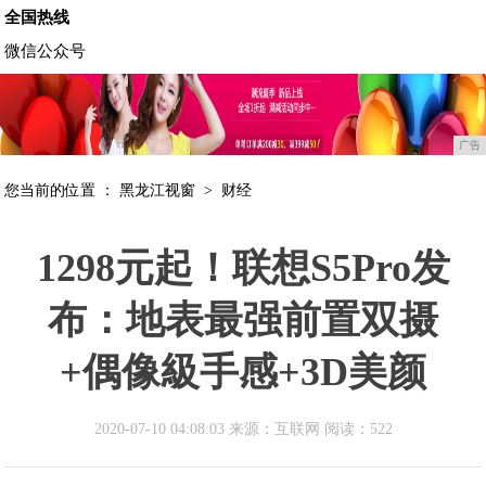
全国热线
微信公众号
广告
您当前的位置 ：
黑龙江视窗
>
财经
1298元起！联想S5Pro发
布：地表最强前置双摄
+偶像級手感+3D美颜
2020-07-10 04:08:03 来源：互联网
阅读：522