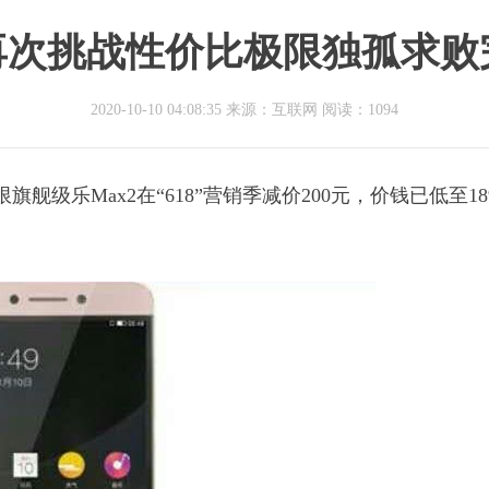
2再次挑战性价比极限独孤求败
2020-10-10 04:08:35 来源：互联网
阅读：1094
级乐Max2在“618”营销季减价200元，价钱已低至18