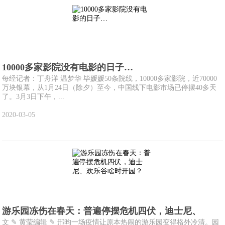
10000多家影院没有电影的日子…
每经记者：丁舟洋 温梦华 毕媛媛50条院线，10000多家影院，近70000
万块银幕，从1月24日（除夕）至今，中国线下电影市场已停摆40多天
了。3月3日下午，...
2020-03-05
游乐园冻伤在春天：普遍停摆危机四伏，迪士尼、
文 ✎ 黄莹编辑 ✎ 邢昀一场疫情让原本热闹的游乐园变得格外冷清。园