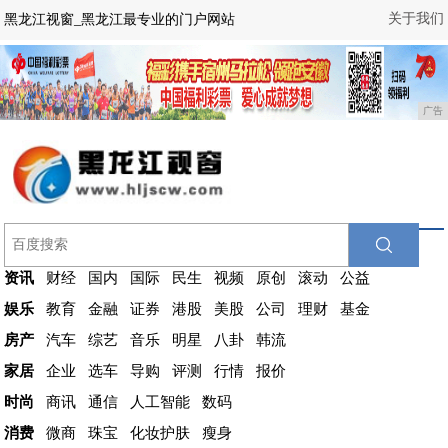
关于我们
黑龙江视窗_黑龙江最专业的门户网站
广告
资讯
财经
国内
国际
民生
视频
原创
滚动
公益
娱乐
教育
金融
证券
港股
美股
公司
理财
基金
房产
汽车
综艺
音乐
明星
八卦
韩流
家居
企业
选车
导购
评测
行情
报价
时尚
商讯
通信
人工智能
数码
消费
微商
珠宝
化妆护肤
瘦身