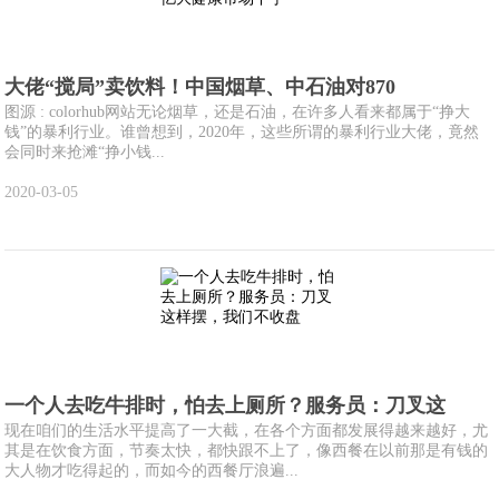
大佬“搅局”卖饮料！中国烟草、中石油对870
图源 : colorhub网站无论烟草，还是石油，在许多人看来都属于“挣大
钱”的暴利行业。谁曾想到，2020年，这些所谓的暴利行业大佬，竟然
会同时来抢滩“挣小钱...
2020-03-05
一个人去吃牛排时，怕去上厕所？服务员：刀叉这
现在咱们的生活水平提高了一大截，在各个方面都发展得越来越好，尤
其是在饮食方面，节奏太快，都快跟不上了，像西餐在以前那是有钱的
大人物才吃得起的，而如今的西餐厅浪遍...