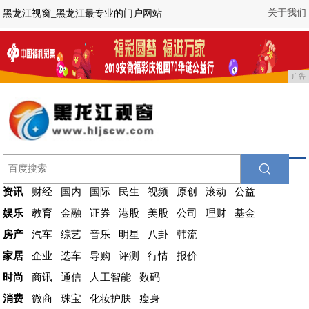
关于我们
黑龙江视窗_黑龙江最专业的门户网站
广告
资讯
财经
国内
国际
民生
视频
原创
滚动
公益
娱乐
教育
金融
证券
港股
美股
公司
理财
基金
房产
汽车
综艺
音乐
明星
八卦
韩流
家居
企业
选车
导购
评测
行情
报价
时尚
商讯
通信
人工智能
数码
消费
微商
珠宝
化妆护肤
瘦身