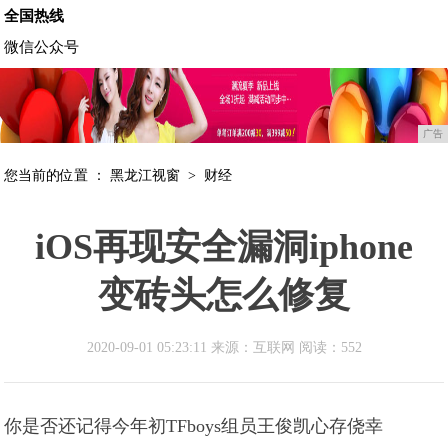
全国热线
微信公众号
广告
您当前的位置 ：
黑龙江视窗
>
财经
iOS再现安全漏洞iphone
变砖头怎么修复
2020-09-01 05:23:11 来源：互联网
阅读：552
你是否还记得今年初TFboys组员王俊凯心存侥幸