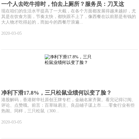
一个人去吃牛排时，怕去上厕所？服务员：刀叉这
现在咱们的生活水平提高了一大截，在各个方面都发展得越来越好，尤
其是在饮食方面，节奏太快，都快跟不上了，像西餐在以前那是有钱的
大人物才吃得起的，而如今的西餐厅浪遍...
2020-03-05
净利下滑17.8%，三只松鼠业绩何以变了脸？
港股解码，香港财华社原创王牌专栏，金融名家齐聚。看完记得订阅、
评论、点赞哦。前言：百草味易主、良品铺子谋上市......零食行业有些
热闹。同样，三只松鼠（300...
2020-03-05