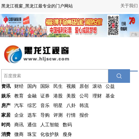
关于我们
黑龙江视窗_黑龙江最专业的门户网站
广告
资讯
财经
国内
国际
民生
视频
原创
滚动
公益
娱乐
教育
金融
证券
港股
美股
公司
理财
基金
房产
汽车
综艺
音乐
明星
八卦
韩流
家居
企业
选车
导购
评测
行情
报价
时尚
商讯
通信
人工智能
数码
消费
微商
珠宝
化妆护肤
瘦身