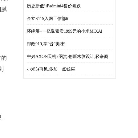
历史新低!iPadmini4售价暴跌
细腻
金立S11S入网工信部6
环绕屏+一亿像素卖1999元的小米MIXAl
邮政919,享“晋”美味!
中兴AXON天机7图赏:创新木纹设计,轻奢商
常的
到
小米5s再见,多加一点钱买
观，