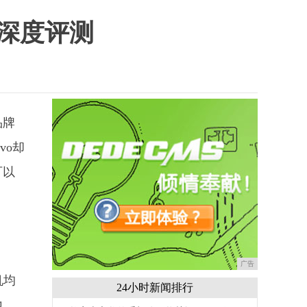
机深度评测
品牌
vo却
可以
广告
机均
24小时新闻排行
地