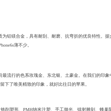
的材质为铝镁合金，具有耐刮、耐磨、抗弯折的优良特性。据
one6s薄不少。
为当前最流行的色系玫瑰金、东北银、土豪金。在我们的印象
给人留下了唯美精致的印象，就好比往日的苹果。
%，经过铣削塑形、PMH纳米注塑、手工抛光、镭射雕刻、蜂巢