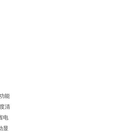
制功能
度清
省电
动显