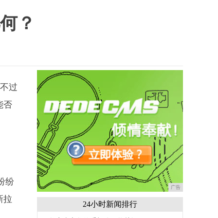
几何？
。不过
能否
纷纷
广告
新拉
24小时新闻排行