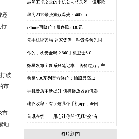
虽然安卓之父的手机公司将关闭，但那款
碑意
华为2019最强旗舰曝光：4600m
机行
iPhone再降价！最多降2300元
云手机哪家强 这家凭借一种设备领先同
你的手机安全吗？360手机卫士8.0
微星发布全新系列笔记本：售价过万，主
想打破
荣耀V30系列官方降价：拍照最高12
的市
手机音质不断提升 便携播放器如何选
建议收藏：有了这几个手机app，全网
R市
首讯在线——用心让你的“无聊”变“有
撼动
图片新闻