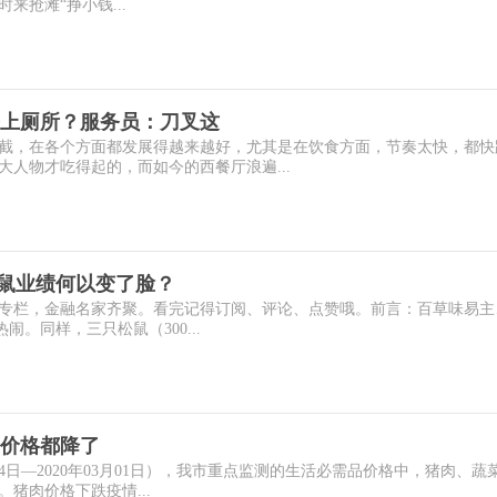
来抢滩“挣小钱...
上厕所？服务员：刀叉这
截，在各个方面都发展得越来越好，尤其是在饮食方面，节奏太快，都快
人物才吃得起的，而如今的西餐厅浪遍...
松鼠业绩何以变了脸？
专栏，金融名家齐聚。看完记得订阅、评论、点赞哦。前言：百草味易主
热闹。同样，三只松鼠（300...
价格都降了
月24日—2020年03月01日），我市重点监测的生活必需品价格中，猪肉、蔬
猪肉价格下跌疫情...