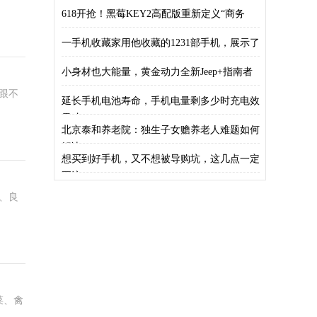
618开抢！黑莓KEY2高配版重新定义“商务
一手机收藏家用他收藏的1231部手机，展示了
小身材也大能量，黄金动力全新Jeep+指南者
跟不
延长手机电池寿命，手机电量剩多少时充电效
果才
北京泰和养老院：独生子女赡养老人难题如何
解决
想买到好手机，又不想被导购坑，这几点一定
要注
、良
菜、禽