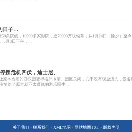
影的日子…
50条院线，10000多家影院，近70000万块银幕，从1月24日（除夕）至
3月3日下午，...
停摆危机四伏，迪士尼、
疫情让原本热闹的游乐园变得格外冷清。园区关闭，几乎没有现金流入，设备
情给了原本就不太赚钱的游乐园生...
关于我们
-
联系我们
-
XML地图
-
网站地图
TXT
-
版权声明