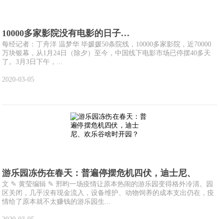
10000多家影院没有电影的日子…
每经记者：丁舟洋 温梦华 毕媛媛50条院线，10000多家影院，近70000
万块银幕，从1月24日（除夕）至今，中国线下电影市场已停摆40多天
了。3月3日下午，...
2020-03-05
游乐园冻伤在春天：普遍停摆危机四伏，迪士尼、
文 ✎ 黄莹编辑 ✎ 邢昀一场疫情让原本热闹的游乐园变得格外冷清。园
区关闭，几乎没有现金流入，设备维护、动物饲养的成本支出仍在，疫
情给了原本就不太赚钱的游乐园生...