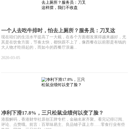
一个人去吃牛排时，怕去上厕所？服务员：刀叉这
现在咱们的生活水平提高了一大截，在各个方面都发展得越来越好，尤
其是在饮食方面，节奏太快，都快跟不上了，像西餐在以前那是有钱的
大人物才吃得起的，而如今的西餐厅浪遍...
2020-03-05
净利下滑17.8%，三只松鼠业绩何以变了脸？
港股解码，香港财华社原创王牌专栏，金融名家齐聚。看完记得订阅、
评论、点赞哦。前言：百草味易主、良品铺子谋上市......零食行业有些