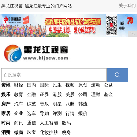
关于我们
黑龙江视窗_黑龙江最专业的门户网站
广告
资讯
财经
国内
国际
民生
视频
原创
滚动
公益
娱乐
教育
金融
证券
港股
美股
公司
理财
基金
房产
汽车
综艺
音乐
明星
八卦
韩流
家居
企业
选车
导购
评测
行情
报价
时尚
商讯
通信
人工智能
数码
消费
微商
珠宝
化妆护肤
瘦身