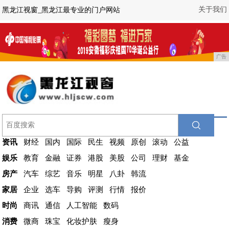
关于我们
黑龙江视窗_黑龙江最专业的门户网站
广告
资讯
财经
国内
国际
民生
视频
原创
滚动
公益
娱乐
教育
金融
证券
港股
美股
公司
理财
基金
房产
汽车
综艺
音乐
明星
八卦
韩流
家居
企业
选车
导购
评测
行情
报价
时尚
商讯
通信
人工智能
数码
消费
微商
珠宝
化妆护肤
瘦身