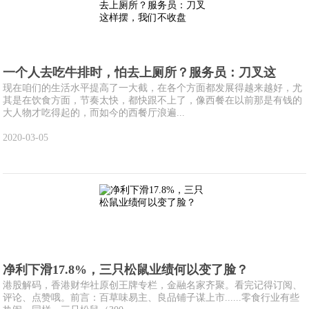
一个人去吃牛排时，怕去上厕所？服务员：刀叉这
现在咱们的生活水平提高了一大截，在各个方面都发展得越来越好，尤
其是在饮食方面，节奏太快，都快跟不上了，像西餐在以前那是有钱的
大人物才吃得起的，而如今的西餐厅浪遍...
2020-03-05
净利下滑17.8%，三只松鼠业绩何以变了脸？
港股解码，香港财华社原创王牌专栏，金融名家齐聚。看完记得订阅、
评论、点赞哦。前言：百草味易主、良品铺子谋上市......零食行业有些