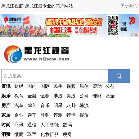
关于我们
黑龙江视窗_黑龙江最专业的门户网站
广告
资讯
财经
国内
国际
民生
视频
原创
滚动
公益
娱乐
教育
金融
证券
港股
美股
公司
理财
基金
房产
汽车
综艺
音乐
明星
八卦
韩流
家居
企业
选车
导购
评测
行情
报价
时尚
商讯
通信
人工智能
数码
消费
微商
珠宝
化妆护肤
瘦身