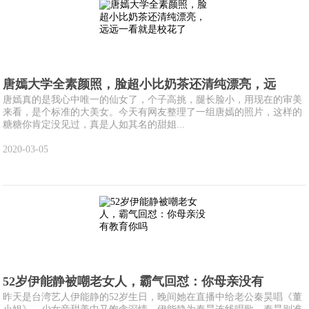
唐嫣大学全素颜照，脸超小比奶茶还清纯漂亮，远
唐嫣真的是我心中唯一的仙女了，个子高挑，腿长脸小，用现在的审美
来看，是个标准的大美女。今天有网友整理了一组唐嫣的照片，这样的
糖糖你肯定没见过，真是人如其名的甜姐...
2020-03-05
52岁伊能静被嘲老女人，霸气回怼：你母亲没有
昨天是台湾艺人伊能静的52岁生日，晚间她在直播中给老公秦昊唱《董