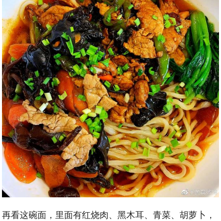
再看这碗面，里面有红烧肉、黑木耳、青菜、胡萝卜，