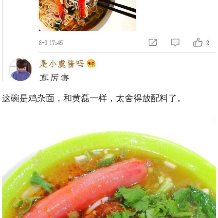
这碗是鸡杂面，和黄磊一样，太舍得放配料了。