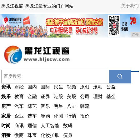
关于我们
黑龙江视窗_黑龙江最专业的门户网站
广告
资讯
财经
国内
国际
民生
视频
原创
滚动
公益
娱乐
教育
金融
证券
港股
美股
公司
理财
基金
房产
汽车
综艺
音乐
明星
八卦
韩流
家居
企业
选车
导购
评测
行情
报价
时尚
商讯
通信
人工智能
数码
消费
微商
珠宝
化妆护肤
瘦身