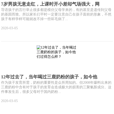
7岁男孩无意走红，上课时开小差却气场强大，网
导语孩子的言行举止很多都是模仿父母学来的，有的甚至是遗传到父母
的基因而致。所以家长们平时一定要注意自己在孩子面前的形象，不然
孩子有样学样可能就改不掉一些坏毛病了...
2020-03-05
12年过去了，当年喝过三鹿奶粉的孩子，如今他
作为孩子发育所需，奶粉的重要性是众所周知的。但2008年爆料出来的
三鹿奶粉中含有对于孩子的发育会造成极大的损害的三聚氰胺成分。这
件事发生后，很多父母对于国内奶粉...
2020-03-05