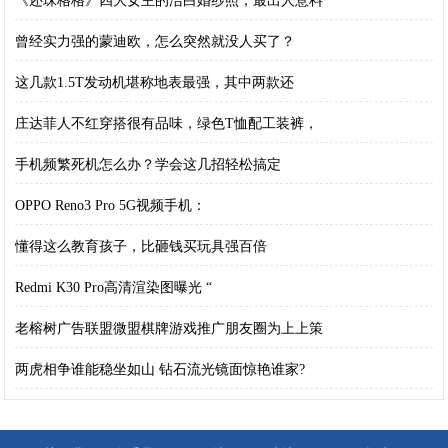
《还珠格格》四大女主的洁白婚纱照，最出人意料
曾经实力强的蒙迪欧，怎么突然就没人买了？
这几款1.5T发动机堪称地表最强，其中两款还
庄达菲人不红穿搭很有品味，绿色T恤配工装裤，
手机频繁死机怎么办？学会这几招轻松搞定
OPPO Reno3 Pro 5G视频手机：
懂得这么教育孩子，比砸钱买玩具强百倍
Redmi K30 Pro高清渲染图曝光 “
老榕树广告联盟微盟棋牌游戏推广朋友圈为上上策
两虎相争谁能稳坐如山 钻石流光镜面惊艳谁家?