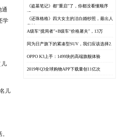
活方
《盗墓笔记》都“重启”了，你都没看懂顺序
她通
吗？
还学
《还珠格格》四大女主的洁白婚纱照，最出人
意料
A级车“搅局者”+B级车“价格屠夫”，13万
同为日产旗下的紧凑型SUV，我们应该选择2.
OPPO K3上手：1499块的高端旗舰体验
（儿
2019年Q3全球购物APP下载量创11亿次
名儿
活。