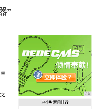
器”
人幸
技之
广告
24小时新闻排行