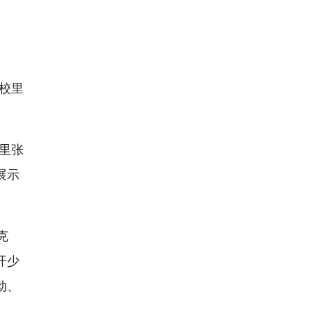
校里
里张
展示
克
开少
动、