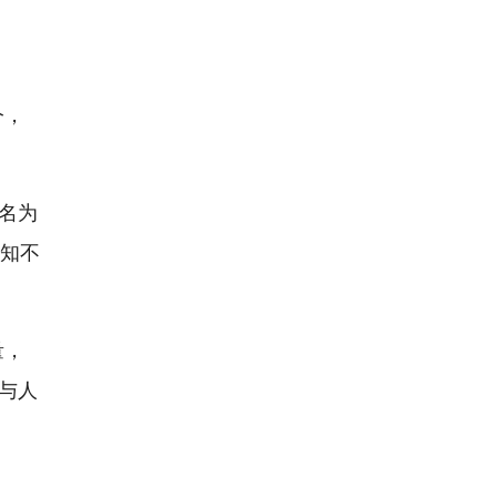
今，
名为
不知不
量，
参与人