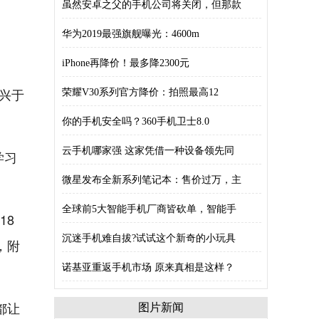
虽然安卓之父的手机公司将关闭，但那款
华为2019最强旗舰曝光：4600m
iPhone再降价！最多降2300元
兴于
荣耀V30系列官方降价：拍照最高12
你的手机安全吗？360手机卫士8.0
云手机哪家强 这家凭借一种设备领先同
学习
微星发布全新系列笔记本：售价过万，主
全球前5大智能手机厂商皆砍单，智能手
18
沉迷手机难自拔?试试这个新奇的小玩具
，附
诺基亚重返手机市场 原来真相是这样？
都让
图片新闻