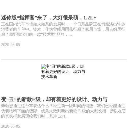
迷你版“指挥官”来了，大灯很呆萌，1.2L+
正在国内汽车市场如火如荼的发展时，一个日系品牌正在悄然淡出许多
消费者的车单中。铃木，作为曾经用雨燕征服了家用市场，用吉姆尼征
服了越野痴汉们的一款“技术型”品牌，...
2020-03-05
变“丑”的新款E级，却有着更好的设计、动力与
奔驰想通过这台车表达什么？经过前一段时间的铺垫，我们已经能通过
伪装物料下面的缝隙、线条大致判断出新款 E 级的大概长相，所以在它
的真实样貌展现给我们时，其冲击力...
2020-03-05