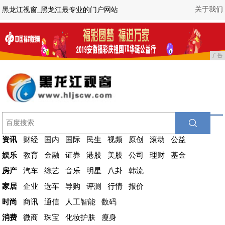
关于我们
黑龙江视窗_黑龙江最专业的门户网站
广告
资讯
财经
国内
国际
民生
视频
原创
滚动
公益
娱乐
教育
金融
证券
港股
美股
公司
理财
基金
房产
汽车
综艺
音乐
明星
八卦
韩流
家居
企业
选车
导购
评测
行情
报价
时尚
商讯
通信
人工智能
数码
消费
微商
珠宝
化妆护肤
瘦身