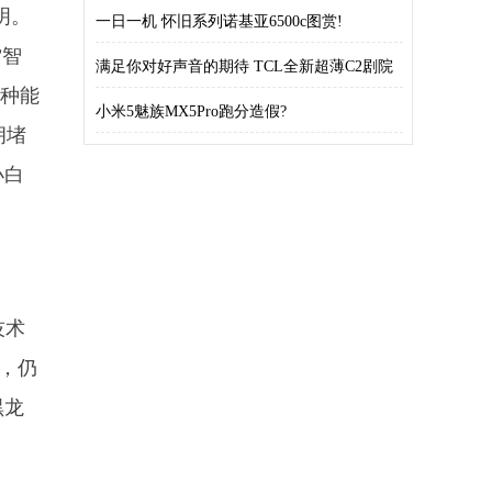
明。
一日一机 怀旧系列诺基亚6500c图赏!
”智
满足你对好声音的期待 TCL全新超薄C2剧院
5种能
小米5魅族MX5Pro跑分造假?
拥堵
小白
技术
晚，仍
黑龙