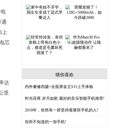
对电
容通
加上
电芯
猜你喜欢
率达
内外兼修四摄+全面屏金立S11上手体验
公里
时光荏苒 岁月如歌 最好的音乐智能手机推荐!
2018年，依然有一群坚持着塞班手机的人!
你所不知道的一加手机!