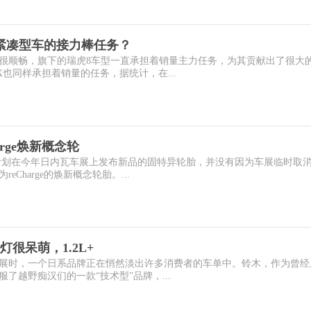
紧凑型车的接力棒任务？
很顺畅，旗下的瑞虎8车型一直承担着销量主力任务，为其贡献出了很大
也同样承担着销量的任务，据统计，在...
arge焕新概念轮
计划在今年日内瓦车展上发布新品的固特异轮胎，并没有因为车展临时取
Charge的焕新概念轮胎。...
很呆萌，1.2L+
展时，一个日系品牌正在悄然淡出许多消费者的车单中。铃木，作为曾经
了越野痴汉们的一款“技术型”品牌，...