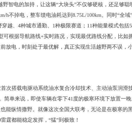
”大越野智电的加持，让这辆“大块头”不仅够硬核，还足够聪
h不掉电，整车馈电油耗达到8.75L/100km。同时“全域
野穿越、4种城市通勤、1种极限赛道；11种能量模式包括
模型可根据导航路线+实时路况，实现最优路线分配，比如
提前放电，时刻处于最优解，真正实现生活越野两不误，
行业首次搭载电驱动系统油水复合冷却技术、主动油泵润滑
%。简单来说，即使车辆在零下41度的极寒环境下放置一
上也能纵情撒野。就像这次全国大联考，无论是在极寒的
0雷霆都能稳定发挥，“猛”到极致！