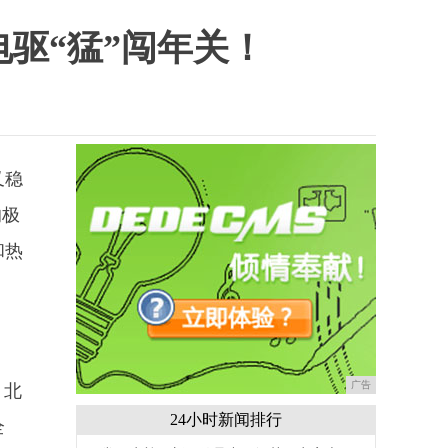
电驱“猛”闯年关！
又稳
的极
和热
广告
、北
24小时新闻排行
全