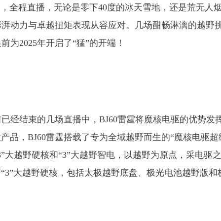
闯关，全程直播，无论是零下40度的冰天雪地，还是荒无人
的澎湃动力与卓越扭矩表现从容应对。几场酣畅淋漓的越野
提前为2025年开启了“猛”的开端！
前已经结束的几场直播中，BJ60雷霆将魔核电驱的优势发
产品，BJ60雷霆搭载了专为全域越野而生的“魔核电驱超
“3”大越野硬核和“3”大越野智电，以越野为原点，采电驱
“3”大越野硬核，包括太极越野底盘、极光电池越野版和