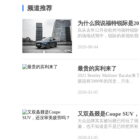
频道推荐
为什么我说福特锐际是2
自从去年12月在杭州与福特锐
的场地试驾中，锐际的表现给我留
2020-08-04
最贵的宾利来了
2021 Bentley Mullin
据说有5000年的历史，只生...
2020-03-05
又双叒叕是Coupe SU
大众品牌其实被玩梗已经玩了很
遍，也不知道是不是已经把所有尺
2020-03-05