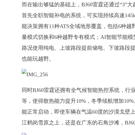
而在输出够猛的基础上，BJ60雷霆还通过“3
首先全职智能补电的系统，可实现持续高速145km/
能决策拥有11种ATS全域地形覆盖，包括6种越
量模式切换和6种越野专有模式；AI智能节能
路况使用纯电、上坡路段提前储电、下坡路段
也能玩越野。
同时BJ60雷霆还拥有全气候智能热控系统，
等，使得散热能力提升10%，冬季续航增加10
能正常启动，即使车辆在气温60度的沙漠戈壁
江鹤岗雪原之上，还是在广东的石角沙滩，BJ6