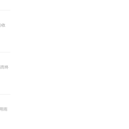
的收
消而终
用雨