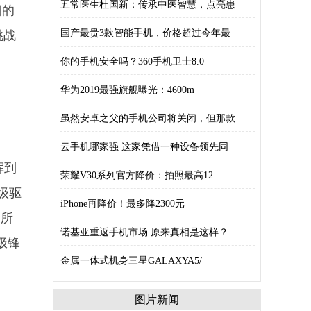
五常医生杜国新：传承中医智慧，点亮患
烟的
国产最贵3款智能手机，价格超过今年最
挑战
你的手机安全吗？360手机卫士8.0
华为2019最强旗舰曝光：4600m
虽然安卓之父的手机公司将关闭，但那款
云手机哪家强 这家凭借一种设备领先同
挥到
荣耀V30系列官方降价：拍照最高12
级驱
iPhone再降价！最多降2300元
之所
诺基亚重返手机市场 原来真相是这样？
极锋
金属一体式机身三星GALAXYA5/
图片新闻