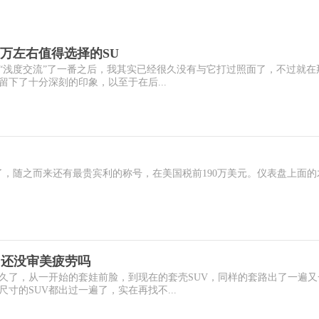
0万左右值得选择的SU
际“浅度交流”了一番之后，我其实已经很久没有与它打过照面了，不过就在
下了十分深刻的印象，以至于在后...
er Bacalar来了，随之而来还有最贵宾利的称号，在美国税前190万美元。仪表盘上面
V，还没审美疲劳吗
久了，从一开始的套娃前脸，到现在的套壳SUV，同样的套路出了一遍又
寸的SUV都出过一遍了，实在再找不...