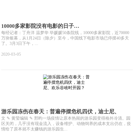
10000多家影院没有电影的日子…
每经记者：丁舟洋 温梦华 毕媛媛50条院线，10000多家影院，近70000
万块银幕，从1月24日（除夕）至今，中国线下电影市场已停摆40多天
了。3月3日下午，...
2020-03-05
游乐园冻伤在春天：普遍停摆危机四伏，迪士尼、
文 ✎ 黄莹编辑 ✎ 邢昀一场疫情让原本热闹的游乐园变得格外冷清。园
区关闭，几乎没有现金流入，设备维护、动物饲养的成本支出仍在，疫
情给了原本就不太赚钱的游乐园生...