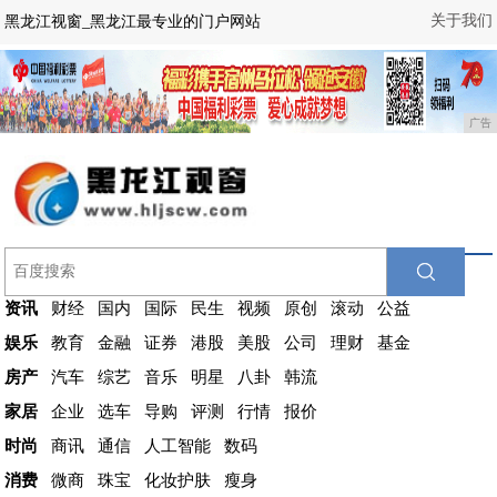
关于我们
黑龙江视窗_黑龙江最专业的门户网站
广告
资讯
财经
国内
国际
民生
视频
原创
滚动
公益
娱乐
教育
金融
证券
港股
美股
公司
理财
基金
房产
汽车
综艺
音乐
明星
八卦
韩流
家居
企业
选车
导购
评测
行情
报价
时尚
商讯
通信
人工智能
数码
消费
微商
珠宝
化妆护肤
瘦身