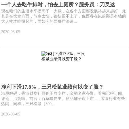
一个人去吃牛排时，怕去上厕所？服务员：刀叉这
现在咱们的生活水平提高了一大截，在各个方面都发展得越来越好，尤
其是在饮食方面，节奏太快，都快跟不上了，像西餐在以前那是有钱的
大人物才吃得起的，而如今的西餐厅浪遍...
2020-03-05
净利下滑17.8%，三只松鼠业绩何以变了脸？
港股解码，香港财华社原创王牌专栏，金融名家齐聚。看完记得订阅、
评论、点赞哦。前言：百草味易主、良品铺子谋上市......零食行业有些
热闹。同样，三只松鼠（300...
2020-03-05