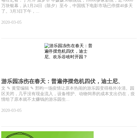
每经记者：丁舟洋 温梦华 毕媛媛50条院线，10000多家影院，近70000
万块银幕，从1月24日（除夕）至今，中国线下电影市场已停摆40多天
了。3月3日下午，...
2020-03-05
游乐园冻伤在春天：普遍停摆危机四伏，迪士尼、
文 ✎ 黄莹编辑 ✎ 邢昀一场疫情让原本热闹的游乐园变得格外冷清。园
区关闭，几乎没有现金流入，设备维护、动物饲养的成本支出仍在，疫
情给了原本就不太赚钱的游乐园生...
2020-03-05