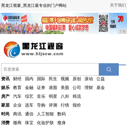
关于我们
黑龙江视窗_黑龙江最专业的门户网站
广告
资讯
财经
国内
国际
民生
视频
原创
滚动
公益
娱乐
教育
金融
证券
港股
美股
公司
理财
基金
房产
汽车
综艺
音乐
明星
八卦
韩流
家居
企业
选车
导购
评测
行情
报价
时尚
商讯
通信
人工智能
数码
消费
微商
珠宝
化妆护肤
瘦身