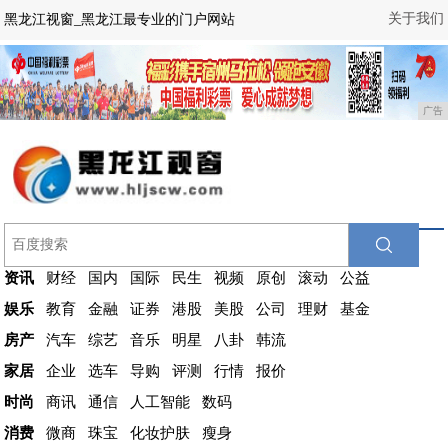
关于我们
黑龙江视窗_黑龙江最专业的门户网站
广告
资讯
财经
国内
国际
民生
视频
原创
滚动
公益
娱乐
教育
金融
证券
港股
美股
公司
理财
基金
房产
汽车
综艺
音乐
明星
八卦
韩流
家居
企业
选车
导购
评测
行情
报价
时尚
商讯
通信
人工智能
数码
消费
微商
珠宝
化妆护肤
瘦身