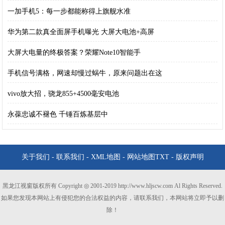
一加手机5：每一步都能称得上旗舰水准
华为第二款真全面屏手机曝光 大屏大电池+高屏
大屏大电量的终极答案？荣耀Note10智能手
手机信号满格，网速却慢过蜗牛，原来问题出在这
vivo放大招，骁龙855+4500毫安电池
永葆忠诚不褪色 千锤百炼基层中
关于我们
-
联系我们
-
XML地图
-
网站地图
TXT
-
版权声明
黑龙江视窗版权所有 Copyright ◎ 2001-2019 http://www.hljscw.com Al Rights Reserved.
如果您发现本网站上有侵犯您的合法权益的内容，请联系我们，本网站将立即予以删
除！