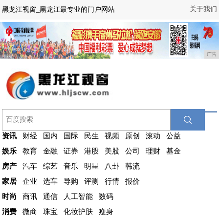
关于我们
黑龙江视窗_黑龙江最专业的门户网站
广告
资讯
财经
国内
国际
民生
视频
原创
滚动
公益
娱乐
教育
金融
证券
港股
美股
公司
理财
基金
房产
汽车
综艺
音乐
明星
八卦
韩流
家居
企业
选车
导购
评测
行情
报价
时尚
商讯
通信
人工智能
数码
消费
微商
珠宝
化妆护肤
瘦身