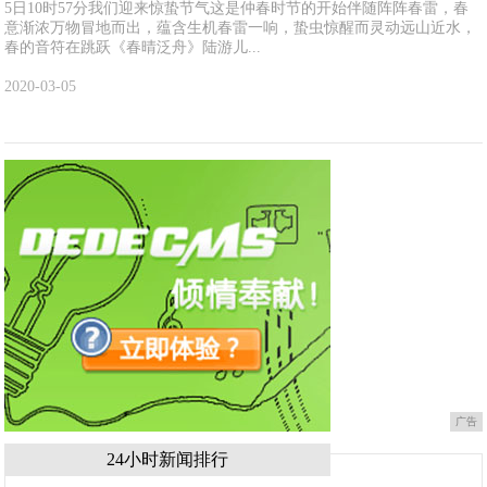
5日10时57分我们迎来惊蛰节气这是仲春时节的开始伴随阵阵春雷，春
意渐浓万物冒地而出，蕴含生机春雷一响，蛰虫惊醒而灵动远山近水，
春的音符在跳跃《春晴泛舟》陆游儿...
2020-03-05
广告
24小时新闻排行