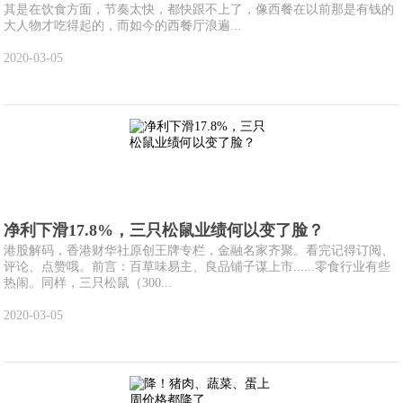
其是在饮食方面，节奏太快，都快跟不上了，像西餐在以前那是有钱的
大人物才吃得起的，而如今的西餐厅浪遍...
2020-03-05
净利下滑17.8%，三只松鼠业绩何以变了脸？
港股解码，香港财华社原创王牌专栏，金融名家齐聚。看完记得订阅、
评论、点赞哦。前言：百草味易主、良品铺子谋上市......零食行业有些
热闹。同样，三只松鼠（300...
2020-03-05