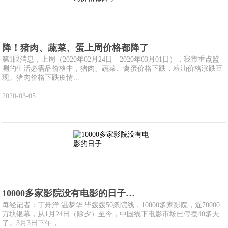
降！猪肉、蔬菜、蛋上周价格都降了
第1眼消息，上周（2020年02月24日—2020年03月01日），我市重点监
测的生活必需品价格中，猪肉、蔬菜、禽蛋价格下跌，粮油价格涨跌互
现。猪肉价格下跌疫情...
2020-03-05
10000多家影院没有电影的日子…
每经记者：丁舟洋 温梦华 毕媛媛50条院线，10000多家影院，近70000
万块银幕，从1月24日（除夕）至今，中国线下电影市场已停摆40多天
了。3月3日下午，...