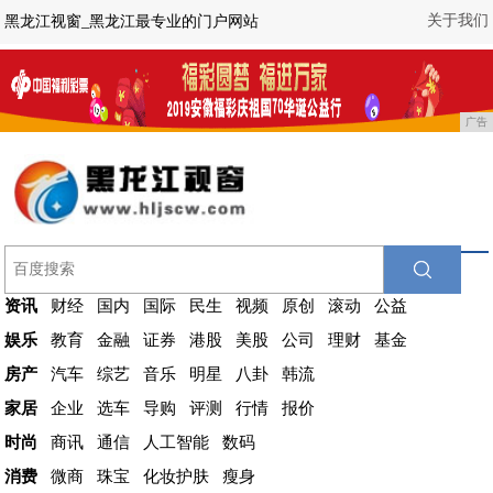
关于我们
黑龙江视窗_黑龙江最专业的门户网站
广告
资讯
财经
国内
国际
民生
视频
原创
滚动
公益
娱乐
教育
金融
证券
港股
美股
公司
理财
基金
房产
汽车
综艺
音乐
明星
八卦
韩流
家居
企业
选车
导购
评测
行情
报价
时尚
商讯
通信
人工智能
数码
消费
微商
珠宝
化妆护肤
瘦身